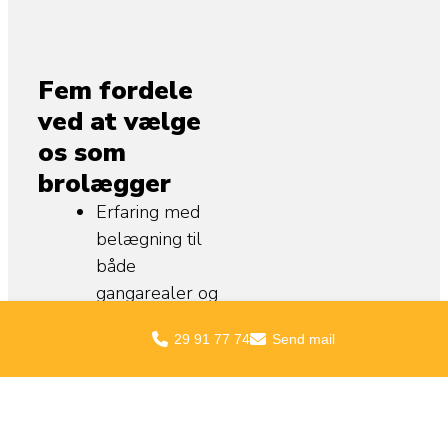
Fem fordele
ved at vælge
os som
brolægger
Erfaring med
belægning til
både
gangarealer og
kørsel
29 91 77 74
Send mail
Underlag og
bærelag
tilpasset brug
og belastning