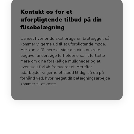
Kontakt os for et
uforpligtende tilbud på din
flisebelægning
Uanset hvorfor du skal bruge en brolægger, så
kommer vi gerne ud til et uforpligtende møde.
Her kan vi få mere at vide om din konkrete
opgave, undersøge forholdene samt fortælle
mere om dine forskellige muligheder og et
eventuelt forløb fremadrettet. Herefter
udarbejder vi gerne et tilbud til dig, så du på
forhånd ved, hvor meget dit belægningsarbejde
kommer til at koste.