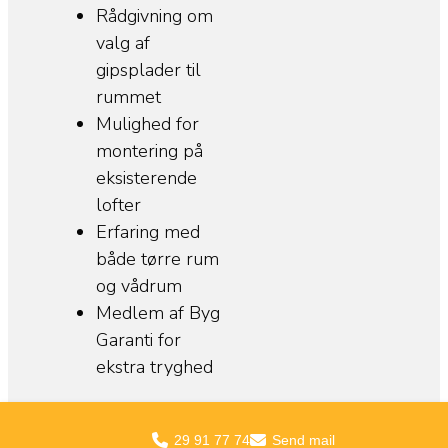
Rådgivning om
valg af
gipsplader til
rummet
Mulighed for
montering på
eksisterende
lofter
Erfaring med
både tørre rum
og vådrum
Medlem af Byg
Garanti for
ekstra tryghed
29 91 77 74
Send mail