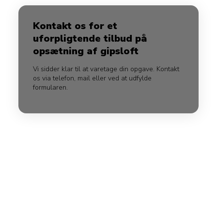
Kontakt os for et
uforpligtende tilbud på
opsætning af gipsloft
Vi sidder klar til at varetage din opgave. Kontakt
os via telefon, mail eller ved at udfylde
formularen.