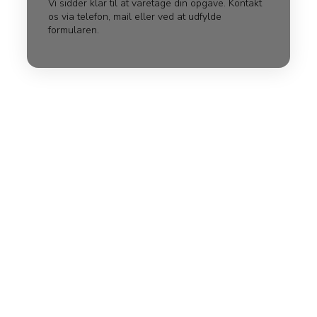
Vi sidder klar til at varetage din opgave. Kontakt
os via telefon, mail eller ved at udfylde
formularen.